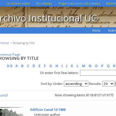
La Universidad
Facultades
Organizaciones vinculadas
Biblio
rchivo Institucional UC
Inicio
Acer
e Home
Browsing by Title
revious Page
revious Page
ROWSING BY TITLE
0-9
A
B
C
D
E
F
G
H
I
J
K
L
M
N
O
P
Q
R
Or enter first few letters:
Sort by:
Order:
Results:
Now showing items 8118-8137 of 9775
partof
Edificio Canal 13 1988
Unknown author