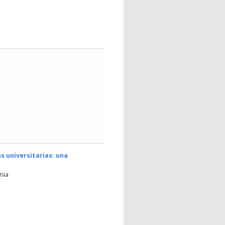
s universitarias: una
nia