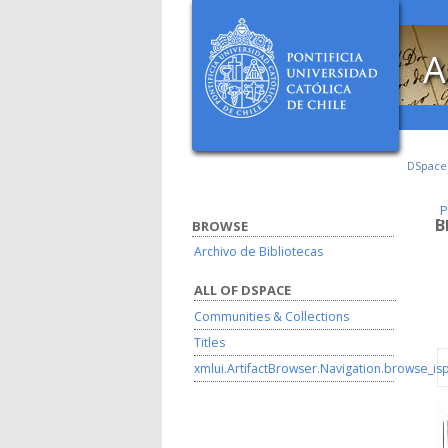
A
DSpac
P
P
B
BROWSE
Archivo de Bibliotecas
ALL OF DSPACE
Communities & Collections
Titles
xmlui.ArtifactBrowser.Navigation.browse_is