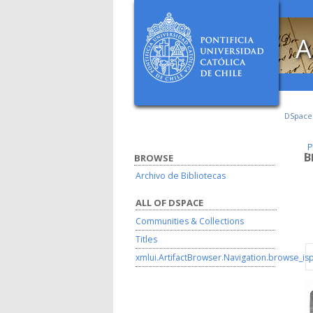
A
DSpac
P
P
B
BROWSE
Archivo de Bibliotecas
ALL OF DSPACE
Communities & Collections
Titles
xmlui.ArtifactBrowser.Navigation.browse_is