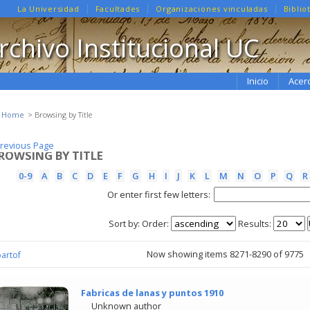
La Universidad
Facultades
Organizaciones vinculadas
Biblio
rchivo Institucional UC
Inicio
Acer
e Home
Browsing by Title
revious Page
revious Page
ROWSING BY TITLE
0-9
A
B
C
D
E
F
G
H
I
J
K
L
M
N
O
P
Q
R
Or enter first few letters:
Sort by:
Order:
Results:
Now showing items 8271-8290 of 9775
partof
Fabricas de lanas y puntos 1910
Unknown author