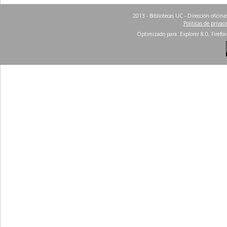
2013 - Bibliotecas UC - Dirección ofici
Políticas de privac
Optimizado para: Explorer 8.0, Firefox