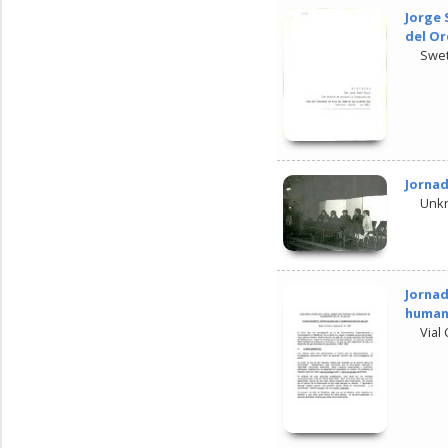
Jorge 
del Or
Swet
Jornad
Unk
Jornad
humani
Vial