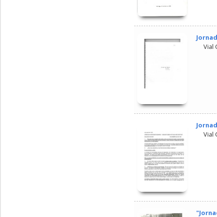
Jorna
Vial
Jornad
Vial
"Jorna