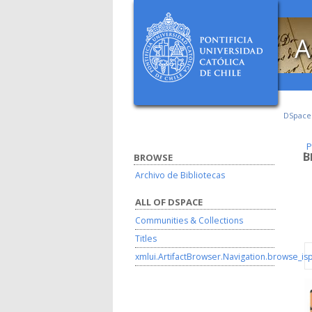
A
DSpac
P
P
B
BROWSE
Archivo de Bibliotecas
ALL OF DSPACE
Communities & Collections
Titles
xmlui.ArtifactBrowser.Navigation.browse_is