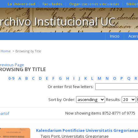
La Universidad
Facultades
Organizaciones vinculadas
Biblio
rchivo Institucional UC
Inicio
Acer
e Home
Browsing by Title
revious Page
revious Page
ROWSING BY TITLE
0-9
A
B
C
D
E
F
G
H
I
J
K
L
M
N
O
P
Q
R
Or enter first few letters:
Sort by:
Order:
Results:
Now showing items 8752-8771 of 9775
partof
Kalendarium Pontificiae Universitatis Gregoriana
Typis Pont. Universitatis Gregorianae