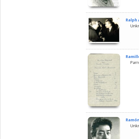
Ralph
Unk
Ramill
Parr
Ramón
Unk