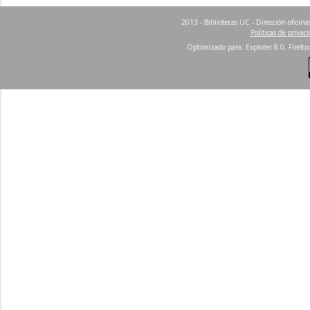
2013 - Bibliotecas UC - Dirección ofici
Políticas de privac
Optimizado para: Explorer 8.0, Firefox