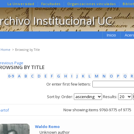
La Universidad
Facultades
Organizaciones vinculadas
Biblio
rchivo Institucional UC
Inicio
Acer
e Home
Browsing by Title
revious Page
revious Page
ROWSING BY TITLE
0-9
A
B
C
D
E
F
G
H
I
J
K
L
M
N
O
P
Q
R
Or enter first few letters:
Sort by:
Order:
Results:
Now showing items 9760-9775 of 9775
partof
Waldo Romo
Unknown author