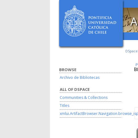
A
DSpac
P
P
B
BROWSE
Archivo de Bibliotecas
ALL OF DSPACE
Communities & Collections
Titles
xmlui.ArtifactBrowser.Navigation.browse_is