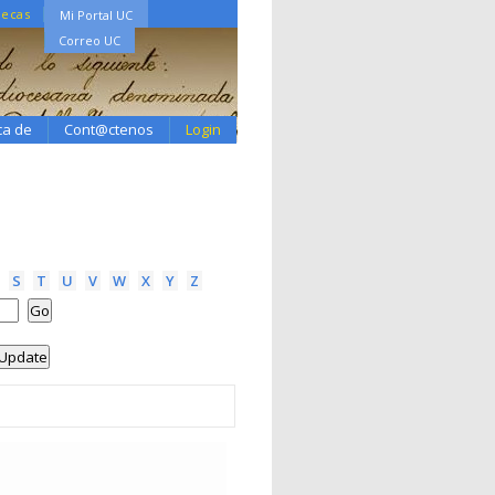
tecas
Mi Portal UC
Correo UC
ca de
Cont@ctenos
Login
S
T
U
V
W
X
Y
Z