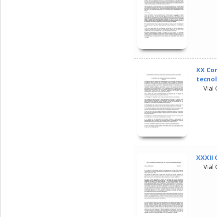
XX Con
tecnol
Vial
XXXII 
Vial