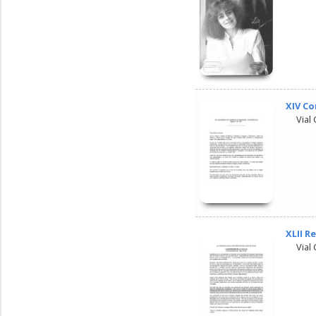
XIV Co
Vial
XLII R
Vial