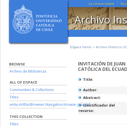
La Universidad
Fac
Archivo Ins
DSpace Home
Archivo Histórico UC
INVITACIÓN DE JUAN 
BROWSE
CATÓLICA DEL ECUA
Archivo de Bibliotecas
Title:
ALL OF DSPACE
Communities & Collections
Author:
Titles
Abstract:
xmlui.ArtifactBrowser.Navigation.browse_ispartof
Identificador del
recurso:
THIS COLLECTION
Titles