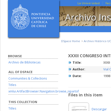
La Universidad
Fac
Archivo Ins
DSpace Home
Archivo Histórico UC
XXXII CONGRESO IN
BROWSE
Archivo de Bibliotecas
Title:
XXXII
Author:
Vial 
ALL OF DSPACE
Date:
1998
Communities & Collections
Titles
xmlui.ArtifactBrowser.Navigation.browse_ispartof
Files in this item
THIS COLLECTION
Titles
Descargar