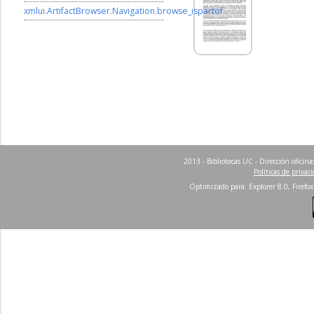
xmlui.ArtifactBrowser.Navigation.browse_ispartof
2013 - Bibliotecas UC - Dirección ofici
Políticas de privac
Optimizado para: Explorer 8.0, Firefox