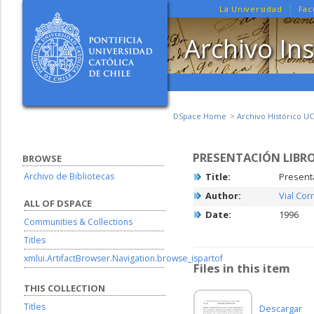
La Universidad
Fac
Archivo Ins
DSpace Home
Archivo Histórico UC
PRESENTACIÓN LIBR
BROWSE
Archivo de Bibliotecas
Title:
Present
Author:
Vial Cor
ALL OF DSPACE
Date:
1996
Communities & Collections
Titles
xmlui.ArtifactBrowser.Navigation.browse_ispartof
Files in this item
THIS COLLECTION
Titles
Descargar