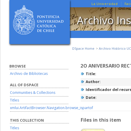
La Universidad
Fac
Archivo Ins
DSpace Home
Archivo Histórico UC
2O ANIVERSARIO REC
BROWSE
Archivo de Bibliotecas
Title:
Author:
ALL OF DSPACE
Identificador del recur
Communities & Collections
Date:
Titles
xmlui.ArtifactBrowser.Navigation.browse_ispartof
Files in this item
THIS COLLECTION
Titles