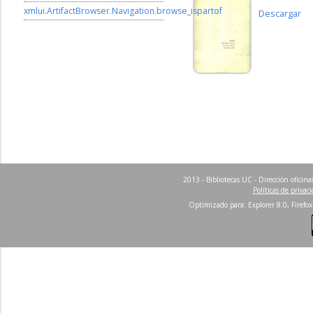
xmlui.ArtifactBrowser.Navigation.browse_ispartof
Descargar
2013 - Bibliotecas UC - Dirección ofici
Políticas de privac
Optimizado para: Explorer 8.0, Firefox