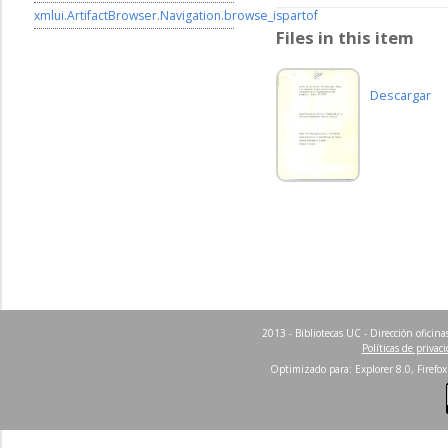
xmlui.ArtifactBrowser.Navigation.browse_ispartof
Files in this item
Descargar
2013 - Bibliotecas UC - Dirección ofici
Políticas de privac
Optimizado para: Explorer 8.0, Firefox