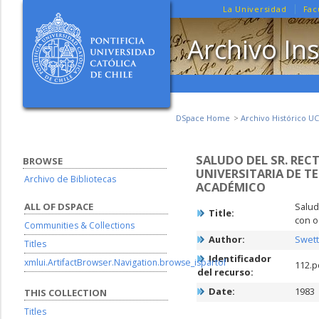
La Universidad
Fac
Archivo Ins
DSpace Home
Archivo Histórico UC
SALUDO DEL SR. REC
BROWSE
UNIVERSITARIA DE 
Archivo de Bibliotecas
ACADÉMICO
ALL OF DSPACE
Salud
Title:
con o
Communities & Collections
Author:
Swett
Titles
Identificador
xmlui.ArtifactBrowser.Navigation.browse_ispartof
112.p
del recurso:
Date:
1983
THIS COLLECTION
Titles