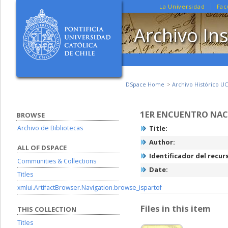
La Universidad
Fac
Archivo Ins
DSpace Home
Archivo Histórico UC
1ER ENCUENTRO NACI
BROWSE
Archivo de Bibliotecas
Title:
Author:
ALL OF DSPACE
Identificador del recur
Communities & Collections
Date:
Titles
xmlui.ArtifactBrowser.Navigation.browse_ispartof
Files in this item
THIS COLLECTION
Titles