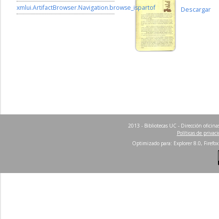
xmlui.ArtifactBrowser.Navigation.browse_ispartof
Descargar
2013 - Bibliotecas UC - Dirección ofici
Políticas de privac
Optimizado para: Explorer 8.0, Firefox