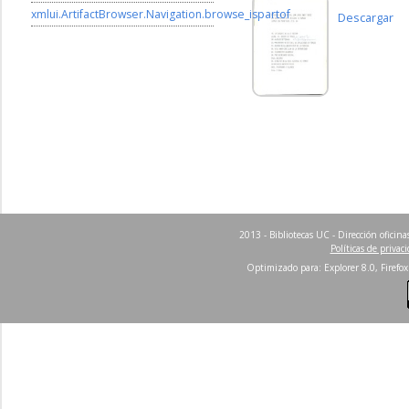
xmlui.ArtifactBrowser.Navigation.browse_ispartof
Descargar
2013 - Bibliotecas UC - Dirección ofici
Políticas de privac
Optimizado para: Explorer 8.0, Firefox