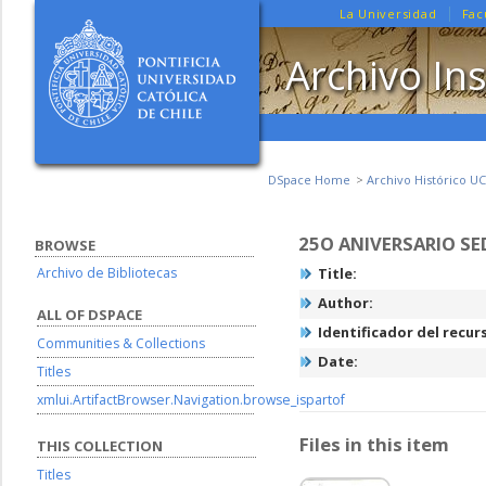
La Universidad
Fac
Archivo Ins
DSpace Home
Archivo Histórico UC
25O ANIVERSARIO S
BROWSE
Archivo de Bibliotecas
Title:
Author:
ALL OF DSPACE
Identificador del recur
Communities & Collections
Date:
Titles
xmlui.ArtifactBrowser.Navigation.browse_ispartof
Files in this item
THIS COLLECTION
Titles