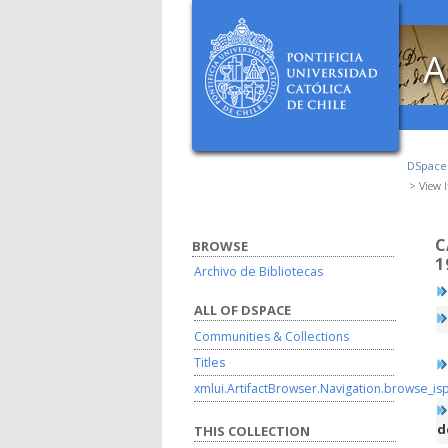
A
DSpac
View 
C
BROWSE
1
Archivo de Bibliotecas
ALL OF DSPACE
Communities & Collections
Titles
xmlui.ArtifactBrowser.Navigation.browse_is
d
THIS COLLECTION