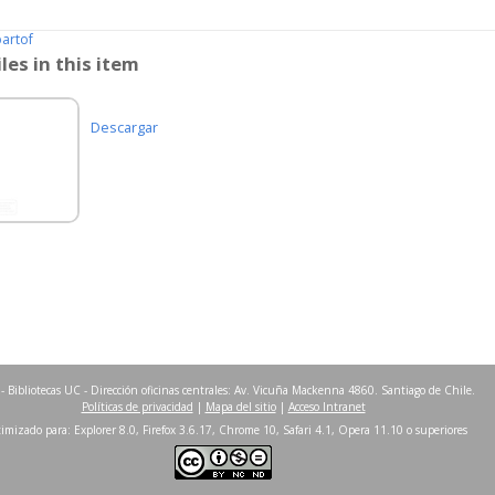
partof
iles in this item
Descargar
- Bibliotecas UC - Dirección oficinas centrales: Av. Vicuña Mackenna 4860. Santiago de Chile.
Políticas de privacidad
|
Mapa del sitio
|
Acceso Intranet
imizado para: Explorer 8.0, Firefox 3.6.17, Chrome 10, Safari 4.1, Opera 11.10 o superiores