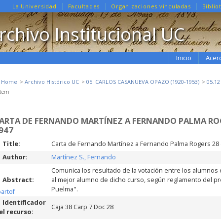
La Universidad
Facultades
Organizaciones vinculadas
Biblio
rchivo Institucional UC
Inicio
Acer
e Home
Archivo Histórico UC
05. CARLOS CASANUEVA OPAZO (1920-1953)
05.1
Item
ARTA DE FERNANDO MARTÍNEZ A FERNANDO PALMA ROG
947
Title:
Carta de Fernando Martínez a Fernando Palma Rogers 28
Author:
Martínez S., Fernando
Comunica los resultado de la votación entre los alumnos 
Abstract:
al mejor alumno de dicho curso, según reglamento del p
Puelma".
partof
Identificador
Caja 38 Carp 7 Doc 28
el recurso: