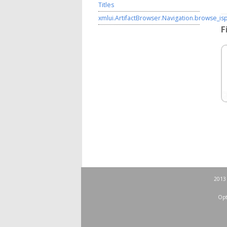
Titles
xmlui.ArtifactBrowser.Navigation.browse_is
F
2013 
Opt