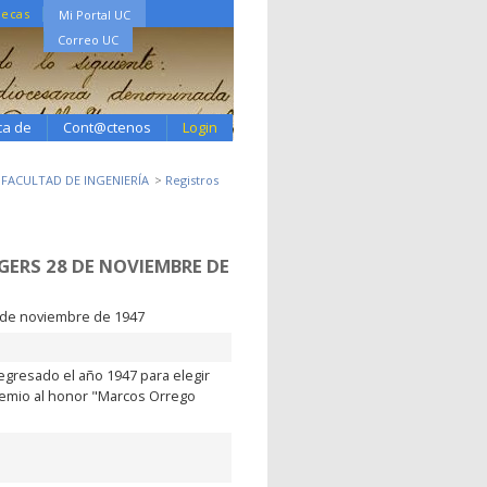
tecas
Mi Portal UC
Correo UC
ca de
Cont@ctenos
Login
2 FACULTAD DE INGENIERÍA
Registros
ERS 28 DE NOVIEMBRE DE
 de noviembre de 1947
egresado el año 1947 para elegir
remio al honor "Marcos Orrego