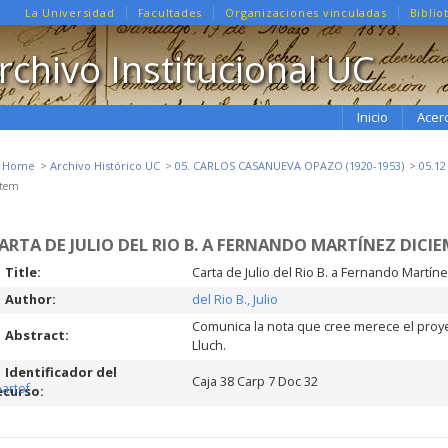
La Universidad
Facultades
Organizaciones vinculadas
Biblio
rchivo Institucional UC
Inicio
Acer
e Home
Archivo Histórico UC
05. CARLOS CASANUEVA OPAZO (1920-1953)
05.1
Item
ARTA DE JULIO DEL RIO B. A FERNANDO MARTÍNEZ DICIE
Title:
Carta de Julio del Rio B. a Fernando Martí
Author:
del Rio B., Julio
Comunica la nota que cree merece el proye
Abstract:
Lluch.
Identificador del
Caja 38 Carp 7 Doc 32
partof
ecurso: