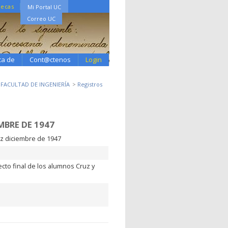
tecas
Mi Portal UC
Correo UC
ca de
Cont@ctenos
Login
2 FACULTAD DE INGENIERÍA
Registros
MBRE DE 1947
nez diciembre de 1947
cto final de los alumnos Cruz y