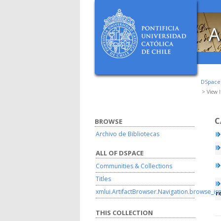
A
DSpac
View 
C
BROWSE
Archivo de Bibliotecas
ALL OF DSPACE
Communities & Collections
Titles
xmlui.ArtifactBrowser.Navigation.browse_is
r
THIS COLLECTION