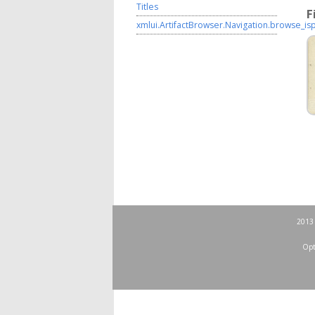
Titles
F
xmlui.ArtifactBrowser.Navigation.browse_is
2013 
Opt