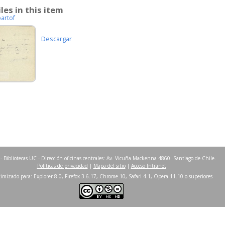
iles in this item
partof
Descargar
- Bibliotecas UC - Dirección oficinas centrales: Av. Vicuña Mackenna 4860. Santiago de Chile.
Políticas de privacidad
|
Mapa del sitio
|
Acceso Intranet
imizado para: Explorer 8.0, Firefox 3.6.17, Chrome 10, Safari 4.1, Opera 11.10 o superiores