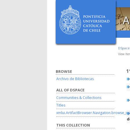
A
DSpac
View It
1
BROWSE
Archivo de Bibliotecas
ALL OF DSPACE
Communities & Collections
Titles
xmlui.ArtifactBrowser.Navigation.browse_is
d
THIS COLLECTION