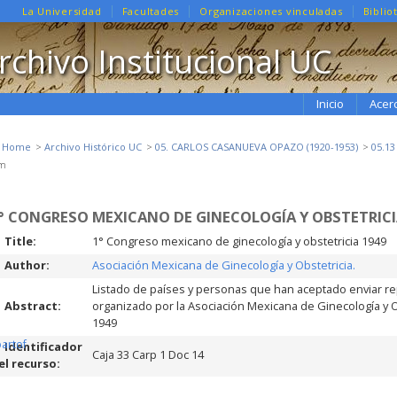
La Universidad
Facultades
Organizaciones vinculadas
Biblio
rchivo Institucional UC
Inicio
Acer
e Home
Archivo Histórico UC
05. CARLOS CASANUEVA OPAZO (1920-1953)
05.1
em
° CONGRESO MEXICANO DE GINECOLOGÍA Y OBSTETRICI
Title:
1° Congreso mexicano de ginecología y obstetricia 1949
Author:
Asociación Mexicana de Ginecología y Obstetricia.
Listado de países y personas que han aceptado enviar r
Abstract:
organizado por la Asociación Mexicana de Ginecología y O
1949
partof
Identificador
Caja 33 Carp 1 Doc 14
el recurso: