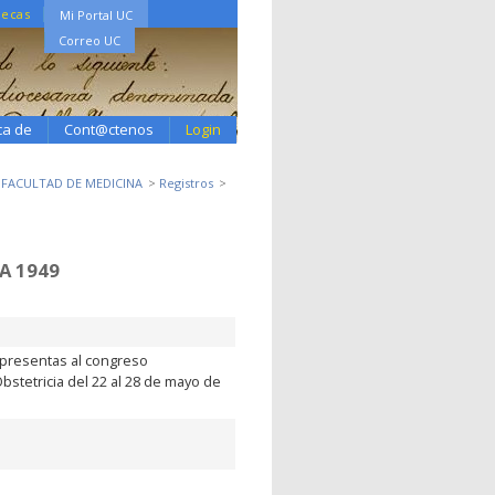
tecas
Mi Portal UC
Correo UC
ca de
Cont@ctenos
Login
3 FACULTAD DE MEDICINA
Registros
A 1949
epresentas al congreso
bstetricia del 22 al 28 de mayo de