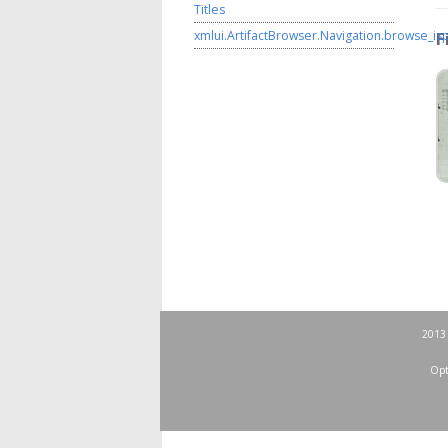
Titles
xmlui.ArtifactBrowser.Navigation.browse_is
F
2013 
Opt