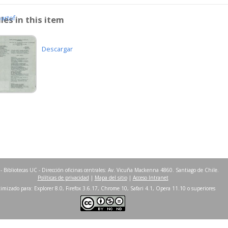
partof
iles in this item
Descargar
- Bibliotecas UC - Dirección oficinas centrales: Av. Vicuña Mackenna 4860. Santiago de Chile.
Políticas de privacidad
|
Mapa del sitio
|
Acceso Intranet
imizado para: Explorer 8.0, Firefox 3.6.17, Chrome 10, Safari 4.1, Opera 11.10 o superiores