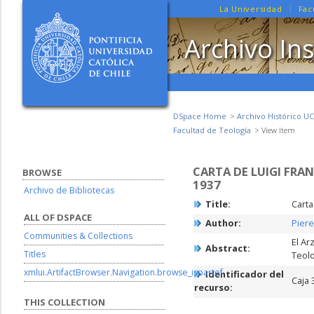
La Universidad
Fac
Archivo Ins
DSpace Home
Archivo Histórico UC
Facultad de Teología
View Item
CARTA DE LUIGI FRA
BROWSE
1937
Archivo de Bibliotecas
Title:
Carta
ALL OF DSPACE
Author:
Piere
Communities & Collections
El Ar
Abstract:
Titles
Teolo
xmlui.ArtifactBrowser.Navigation.browse_ispartof
Identificador del
Caja 
recurso:
THIS COLLECTION