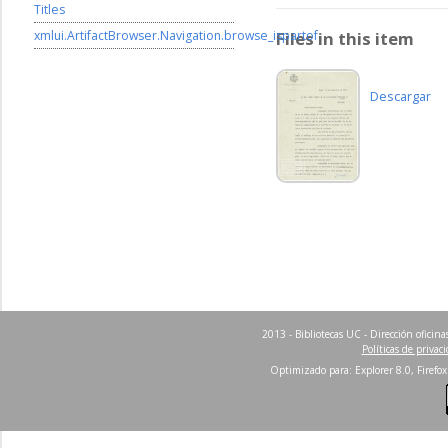
Titles
xmlui.ArtifactBrowser.Navigation.browse_ispartof
Files in this item
Descargar
2013 - Bibliotecas UC - Dirección ofici
Políticas de privac
Optimizado para: Explorer 8.0, Firefox