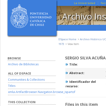
La Universidad
Fac
Archivo Ins
DSpace Home
Archivo Histórico UC
1973
View Item
SERGIO SILVA ACUÑA
BROWSE
Archivo de Bibliotecas
Title:
Abstract:
ALL OF DSPACE
Communities & Collections
Identificador del
Titles
recurso:
xmlui.ArtifactBrowser.Navigation.browse_ispartof
THIS COLLECTION
Files in this item