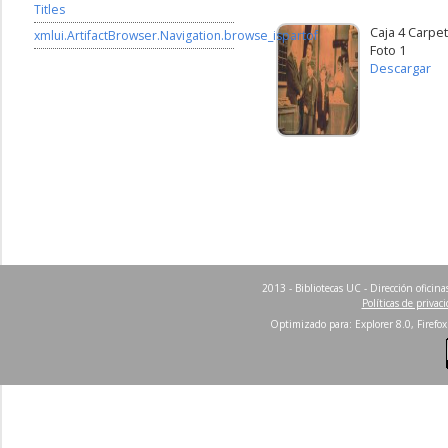
Titles
Caja 4 Carpet
xmlui.ArtifactBrowser.Navigation.browse_ispartof
Foto 1
Descargar
2013 - Bibliotecas UC - Dirección ofici
Políticas de privac
Optimizado para: Explorer 8.0, Firefox