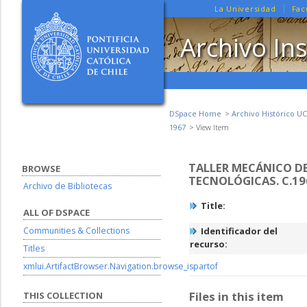
La Universidad
Fac
Archivo Ins
DSpace Home
Archivo Histórico UC
1967
View Item
TALLER MECÁNICO DE
BROWSE
TECNOLÓGICAS. C.19
Archivo de Bibliotecas
Title:
ALL OF DSPACE
Communities & Collections
Identificador del
recurso:
Titles
xmlui.ArtifactBrowser.Navigation.browse_ispartof
Files in this item
THIS COLLECTION