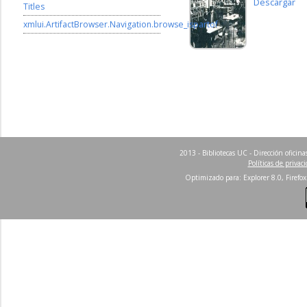
Descargar
Titles
xmlui.ArtifactBrowser.Navigation.browse_ispartof
2013 - Bibliotecas UC - Dirección ofici
Políticas de privac
Optimizado para: Explorer 8.0, Firefox