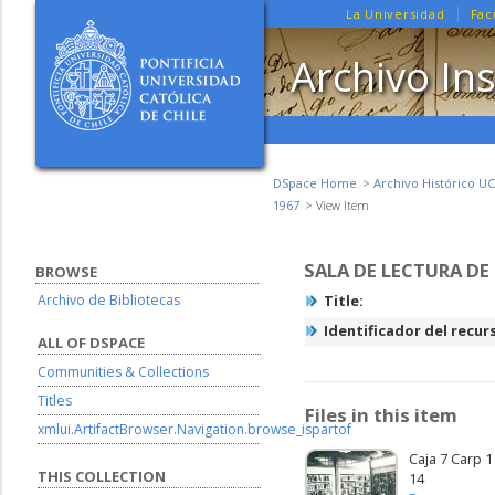
La Universidad
Fac
Archivo Ins
DSpace Home
Archivo Histórico UC
1967
View Item
SALA DE LECTURA DE 
BROWSE
Archivo de Bibliotecas
Title:
Identificador del recur
ALL OF DSPACE
Communities & Collections
Titles
Files in this item
xmlui.ArtifactBrowser.Navigation.browse_ispartof
Caja 7 Carp 1
THIS COLLECTION
14