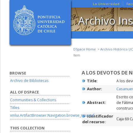
La Universidad
Fac
Archivo Ins
DSpace Home
Archivo Histórico UC
Item
A LOS DEVOTOS DE 
BROWSE
Archivo de Bibliotecas
Title:
A los de
Author:
Casanuev
ALL OF DSPACE
Escrito c
Communities & Collections
Abstract:
de Fátima
Titles
construcc
xmlui.ArtifactBrowser.Navigation.browse_ispartof
Identificador
Caja 69 C
del recurso:
THIS COLLECTION