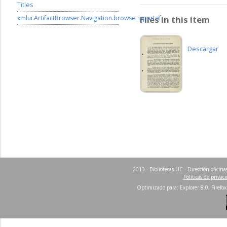
Titles
xmlui.ArtifactBrowser.Navigation.browse_ispartof
Files in this item
Descargar
2013 - Bibliotecas UC - Dirección ofici
Políticas de privac
Optimizado para: Explorer 8.0, Firefox