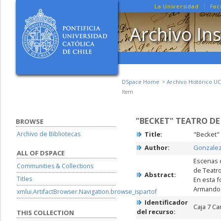
La Universidad
Fac
Archivo Ins
DSpace Home
Archivo Histórico UC
Item
"BECKET" TEATRO DE
BROWSE
Archivo de Bibliotecas
Title:
"Becket" 
Author:
Gonzalez 
ALL OF DSPACE
Escenas d
Communities & Collections
de Teatro
Abstract:
Titles
En esta f
Armando F
xmlui.ArtifactBrowser.Navigation.browse_ispartof
Identificador
Caja 7 Ca
del recurso:
THIS COLLECTION