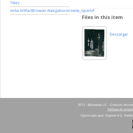
Titles
xmlui.ArtifactBrowser.Navigation.browse_ispartof
Files in this item
Descargar
2013 - Bibliotecas UC - Dirección ofici
Políticas de privac
Optimizado para: Explorer 8.0, Firefox