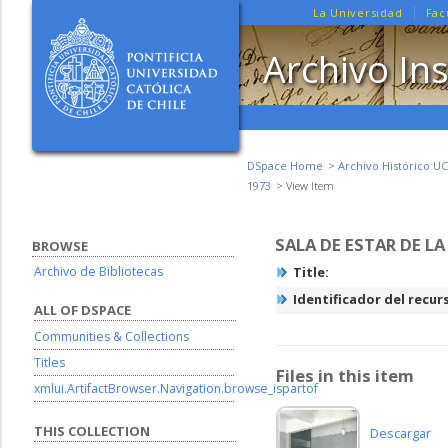
La Universidad
Fac
Archivo Ins
DSpace Home
Archivo Histórico UC
1973
View Item
SALA DE ESTAR DE LA
BROWSE
Archivo de Bibliotecas
Title:
Identificador del recur
ALL OF DSPACE
Communities & Collections
Titles
Files in this item
xmlui.ArtifactBrowser.Navigation.browse_ispartof
THIS COLLECTION
Descargar