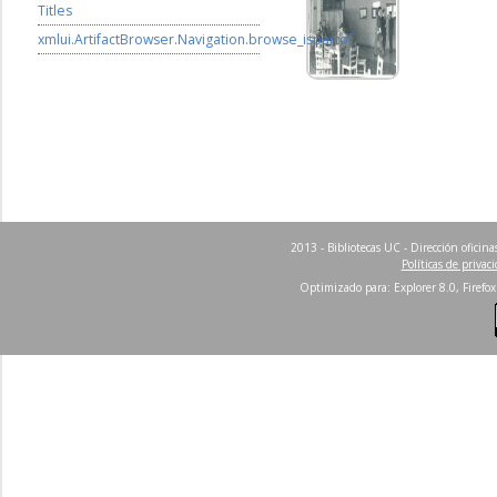
Titles
xmlui.ArtifactBrowser.Navigation.browse_ispartof
2013 - Bibliotecas UC - Dirección ofici
Políticas de privac
Optimizado para: Explorer 8.0, Firefox