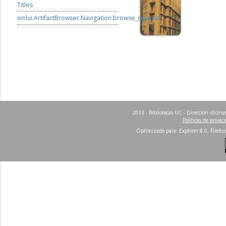
Titles
xmlui.ArtifactBrowser.Navigation.browse_ispartof
2013 - Bibliotecas UC - Dirección ofici
Políticas de privac
Optimizado para: Explorer 8.0, Firefox