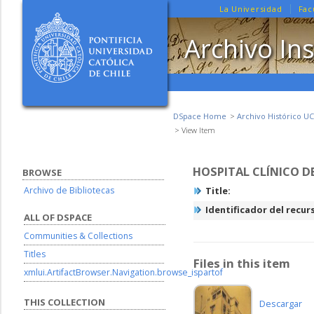
La Universidad
Fac
Archivo Ins
DSpace Home
Archivo Histórico UC
View Item
HOSPITAL CLÍNICO D
BROWSE
Archivo de Bibliotecas
Title:
Identificador del recur
ALL OF DSPACE
Communities & Collections
Titles
Files in this item
xmlui.ArtifactBrowser.Navigation.browse_ispartof
THIS COLLECTION
Descargar