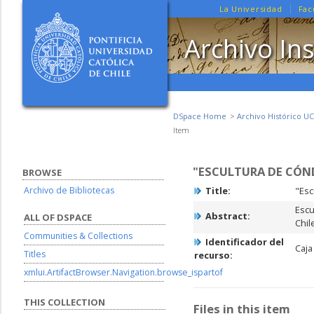
La Universidad
Fac
Archivo Ins
DSpace Home
Archivo Histórico UC
Item
"ESCULTURA DE CÓN
BROWSE
Archivo de Bibliotecas
Title:
"Esc
Escu
Abstract:
ALL OF DSPACE
Chil
Communities & Collections
Identificador del
Caja
Titles
recurso:
xmlui.ArtifactBrowser.Navigation.browse_ispartof
THIS COLLECTION
Files in this item