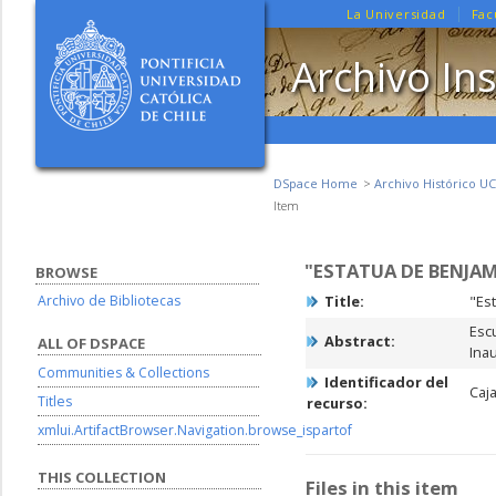
La Universidad
Fac
Archivo Ins
DSpace Home
Archivo Histórico UC
Item
"ESTATUA DE BENJAM
BROWSE
Archivo de Bibliotecas
Title:
"Es
Esc
Abstract:
ALL OF DSPACE
Ina
Communities & Collections
Identificador del
Caja
Titles
recurso:
xmlui.ArtifactBrowser.Navigation.browse_ispartof
THIS COLLECTION
Files in this item