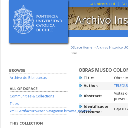
La Universidad
Fac
Archivo Ins
DSpace Home
Archivo Histórico UC
Item
OBRAS MUSEO COLON
BROWSE
Archivo de Bibliotecas
Title:
Obras M
Author:
TELEDU
ALL OF DSPACE
Vistas d
Abstract:
Communities & Collections
present
Titles
Identificador
Caja 6 C
xmlui.ArtifactBrowser.Navigation.browse_ispartof
del recurso:
THIS COLLECTION