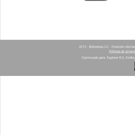
2013 - Bibliotecas UC - Dirección ofici
Políticas de privac
Optimizado para: Explorer 8.0, Firefox