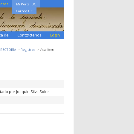
tecas
Mi Portal UC
Correo UC
ca de
Cont@ctenos
Login
2 RECTORÍA
Registros
View Item
ado por Joaquín Silva Soler