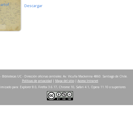
partof
Descargar
- Bibliotecas UC - Dirección oficinas centrales: Av. Vicuña Mackenna 4860. Santiago de Chile.
Políticas de privacidad
|
Mapa del sitio
|
Acceso Intranet
imizado para: Explorer 8.0, Firefox 3.6.17, Chrome 10, Safari 4.1, Opera 11.10 o superiores