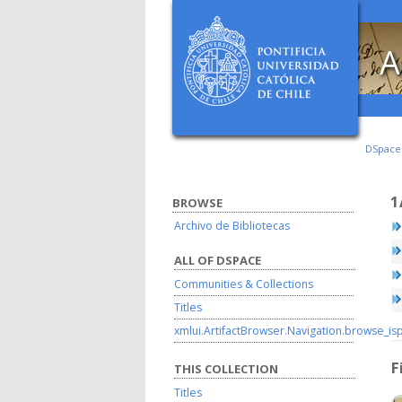
A
DSpac
1
BROWSE
Archivo de Bibliotecas
ALL OF DSPACE
Communities & Collections
Titles
xmlui.ArtifactBrowser.Navigation.browse_is
F
THIS COLLECTION
Titles