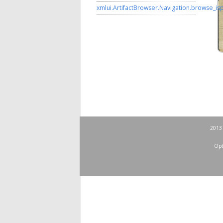
xmlui.ArtifactBrowser.Navigation.browse_is
2013 
Opt