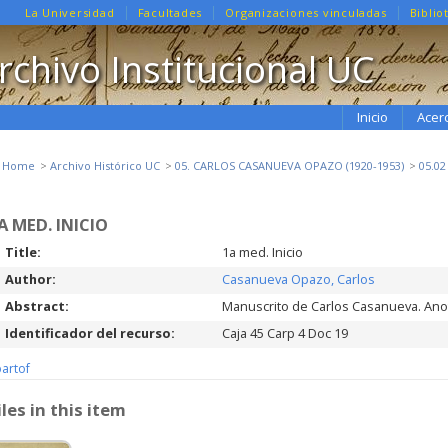
La Universidad
Facultades
Organizaciones vinculadas
Biblio
rchivo Institucional UC
Inicio
Acer
e Home
Archivo Histórico UC
05. CARLOS CASANUEVA OPAZO (1920-1953)
05.0
A MED. INICIO
Title:
1a med. Inicio
Author:
Casanueva Opazo, Carlos
Abstract:
Manuscrito de Carlos Casanueva. Anot
Identificador del recurso:
Caja 45 Carp 4 Doc 19
partof
iles in this item