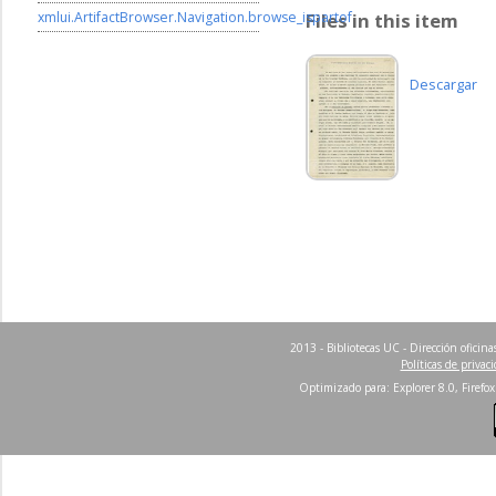
xmlui.ArtifactBrowser.Navigation.browse_ispartof
Files in this item
Descargar
2013 - Bibliotecas UC - Dirección ofici
Políticas de privac
Optimizado para: Explorer 8.0, Firefox