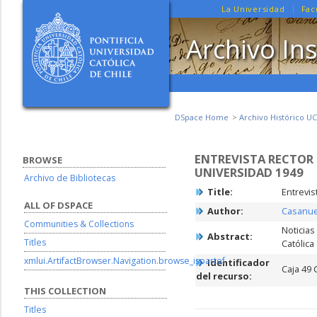
La Universidad
Fac
Archivo Ins
DSpace Home
Archivo Histórico UC
ENTREVISTA RECTOR
BROWSE
UNIVERSIDAD 1949
Archivo de Bibliotecas
Title:
Entrevis
ALL OF DSPACE
Author:
Casanue
Communities & Collections
Noticias
Abstract:
Titles
Católica
xmlui.ArtifactBrowser.Navigation.browse_ispartof
Identificador
Caja 49 
del recurso:
THIS COLLECTION
Titles