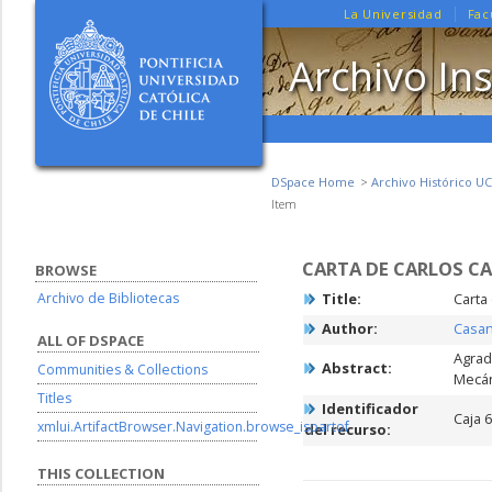
La Universidad
Fac
Archivo Ins
DSpace Home
Archivo Histórico UC
Item
CARTA DE CARLOS CA
BROWSE
Archivo de Bibliotecas
Title:
Carta
Author:
Casan
ALL OF DSPACE
Agrad
Abstract:
Communities & Collections
Mecán
Titles
Identificador
Caja 
xmlui.ArtifactBrowser.Navigation.browse_ispartof
del recurso:
THIS COLLECTION