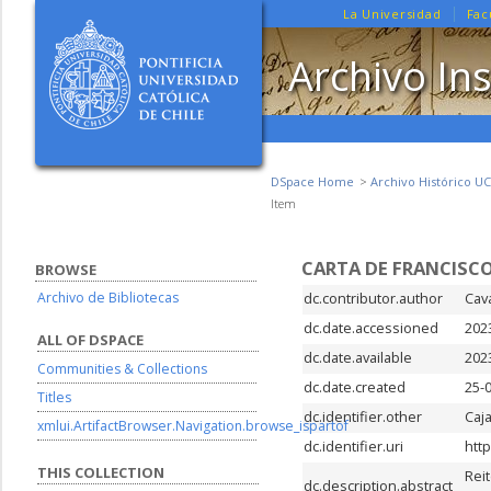
La Universidad
Fac
Archivo Ins
DSpace Home
Archivo Histórico UC
Item
CARTA DE FRANCISCO
BROWSE
Archivo de Bibliotecas
dc.contributor.author
Cav
dc.date.accessioned
202
ALL OF DSPACE
dc.date.available
202
Communities & Collections
dc.date.created
25-
Titles
dc.identifier.other
Caj
xmlui.ArtifactBrowser.Navigation.browse_ispartof
dc.identifier.uri
htt
THIS COLLECTION
Rei
dc.description.abstract