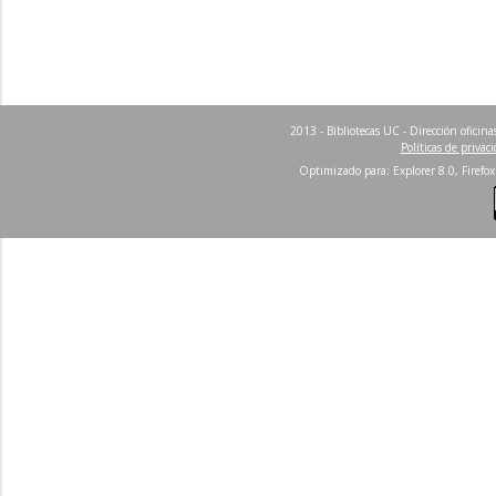
2013 - Bibliotecas UC - Dirección ofici
Políticas de privac
Optimizado para: Explorer 8.0, Firefox