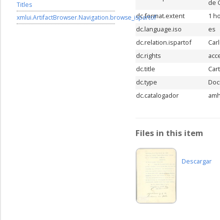
de C
Titles
dc.format.extent
1 ho
xmlui.ArtifactBrowser.Navigation.browse_ispartof
dc.language.iso
es
dc.relation.ispartof
Car
dc.rights
acc
dc.title
Car
dc.type
Doc
dc.catalogador
am
Files in this item
Descargar