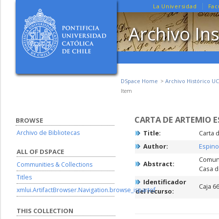
La Universidad
Fac
Archivo Ins
DSpace Home
Archivo Histórico UC
Item
CARTA DE ARTEMIO E
BROWSE
Archivo de Bibliotecas
Title:
Carta 
Author:
Espino
ALL OF DSPACE
Comuni
Abstract:
Communities & Collections
Casa d
Titles
Identificador
Caja 6
xmlui.ArtifactBrowser.Navigation.browse_ispartof
del recurso:
THIS COLLECTION