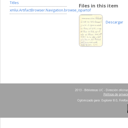
Titles
Files in this item
xmlui.ArtifactBrowser.Navigation.browse_ispartof
Descargar
2013 - Bibliotecas UC - Dirección ofici
Políticas de privac
Optimizado para: Explorer 8.0, Firefox