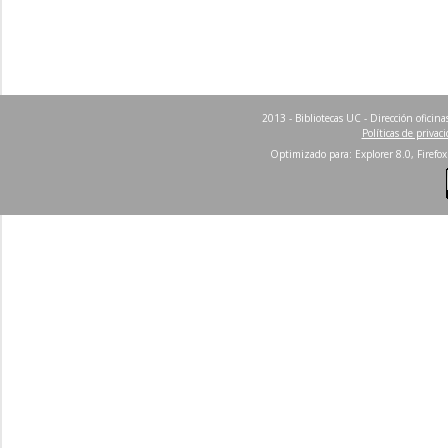
2013 - Bibliotecas UC - Dirección ofici
Políticas de privac
Optimizado para: Explorer 8.0, Firefox