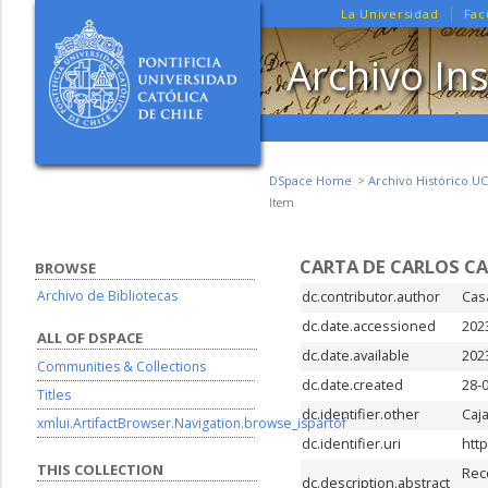
La Universidad
Fac
Archivo Ins
DSpace Home
Archivo Histórico UC
Item
CARTA DE CARLOS CA
BROWSE
Archivo de Bibliotecas
dc.contributor.author
Cas
dc.date.accessioned
202
ALL OF DSPACE
dc.date.available
202
Communities & Collections
dc.date.created
28-
Titles
dc.identifier.other
Caj
xmlui.ArtifactBrowser.Navigation.browse_ispartof
dc.identifier.uri
htt
THIS COLLECTION
Rec
dc.description.abstract