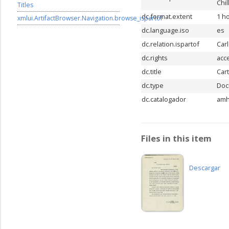
Chil
Titles
dc.format.extent
1 ho
xmlui.ArtifactBrowser.Navigation.browse_ispartof
dc.language.iso
es
dc.relation.ispartof
Car
dc.rights
acc
dc.title
Car
dc.type
Doc
dc.catalogador
am
Files in this item
Descargar