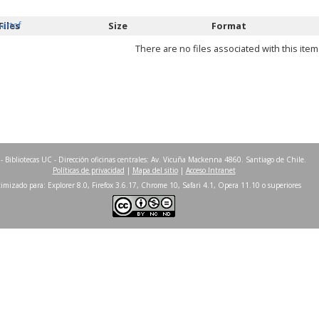
partof
Files
Size
Format
There are no files associated with this item
- Bibliotecas UC - Dirección oficinas centrales: Av. Vicuña Mackenna 4860. Santiago de Chile.
Políticas de privacidad
|
Mapa del sitio
|
Acceso Intranet
imizado para: Explorer 8.0, Firefox 3.6.17, Chrome 10, Safari 4.1, Opera 11.10 o superiores