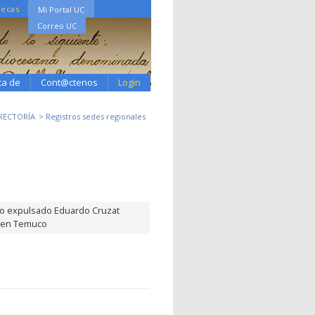
tecas
Mi Portal UC
Correo UC
ca de
Cont@ctenos
Login
RECTORÍA
Registros sedes regionales
no expulsado Eduardo Cruzat
al en Temuco