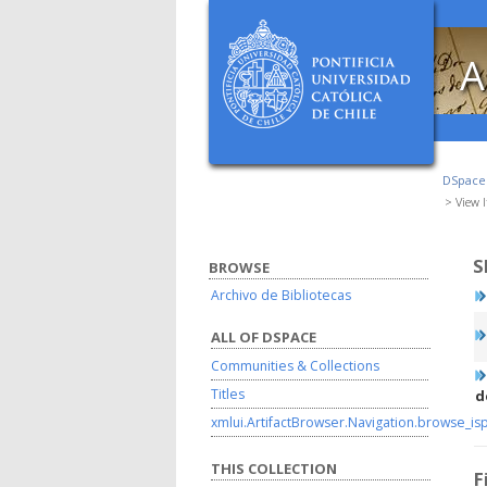
A
DSpac
View 
S
BROWSE
Archivo de Bibliotecas
ALL OF DSPACE
Communities & Collections
Titles
d
xmlui.ArtifactBrowser.Navigation.browse_is
THIS COLLECTION
F