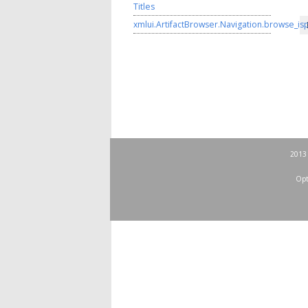
Titles
xmlui.ArtifactBrowser.Navigation.browse_is
2013 
Opt