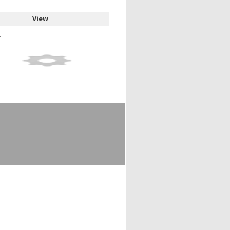
View
.
Show full item record