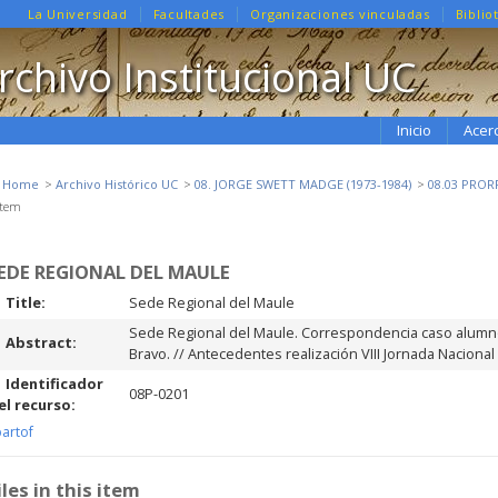
La Universidad
Facultades
Organizaciones vinculadas
Biblio
rchivo Institucional UC
Inicio
Acer
e Home
Archivo Histórico UC
08. JORGE SWETT MADGE (1973-1984)
08.03 PROR
Item
EDE REGIONAL DEL MAULE
Title:
Sede Regional del Maule
Sede Regional del Maule. Correspondencia caso alum
Abstract:
Bravo. // Antecedentes realización VIII Jornada Nacion
Identificador
08P-0201
el recurso:
partof
iles in this item