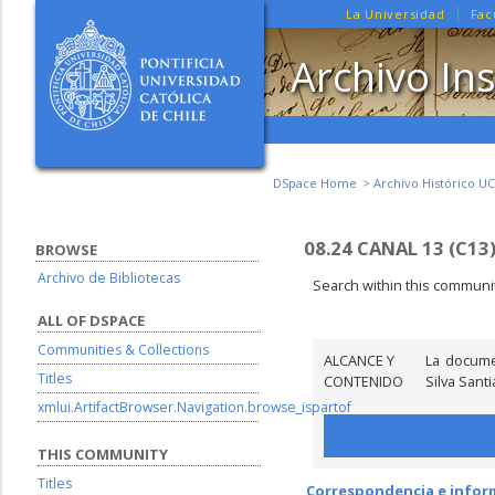
La Universidad
Fac
Archivo Ins
DSpace Home
Archivo Histórico UC
08.24 CANAL 13 (C13
BROWSE
Archivo de Bibliotecas
Search within this communit
ALL OF DSPACE
Communities & Collections
ALCANCE Y
La docume
Titles
CONTENIDO
Silva Sant
xmlui.ArtifactBrowser.Navigation.browse_ispartof
THIS COMMUNITY
Titles
Correspondencia e infor