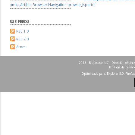
xmlui.ArtifactBrowser.Navigation.browse_ispartof
RSS FEEDS
RSS 1.0
RSS 2.0
Atom
2013 - Bibliotecas UC - Dirección ofici
Políticas de privac
Optimizado para: Explorer 8.0, Firefox