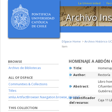
La Universidad
Fac
Archivo Ins
DSpace Home
Archivo Histórico UC
Item
HOMENAJE A ABDÓN 
BROWSE
Archivo de Bibliotecas
Title:
Homenaje
Author:
Rectoría
ALL OF DSPACE
Libro ho
Communities & Collections
Abstract:
Cifuentes
Titles
Gutiérrez
xmlui.ArtifactBrowser.Navigation.browse_ispartof
Identificador
Caja 11 L
del recurso:
THIS COLLECTION