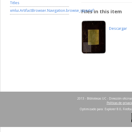
Titles
xmlui.ArtifactBrowser.Navigation.browse_ispartof
Files in this item
Descargar
2013 - Bibliotecas UC - Dirección ofici
Políticas de privac
Optimizado para: Explorer 8.0, Firefox