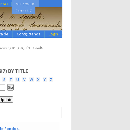
tecas
Mi Portal UC
Correo UC
ca de
Cont@ctenos
Login
rowsing 01. JOAQUÍN LARRAÍN
7) BY TITLE
S
T
U
V
W
X
Y
Z
de Fondos.