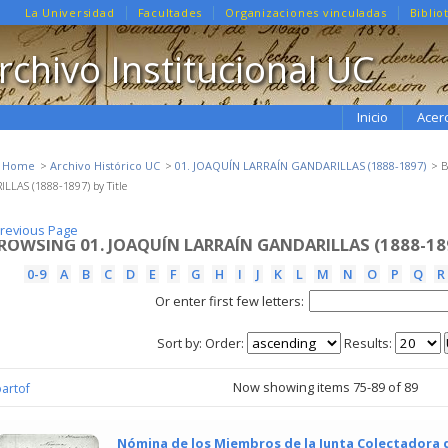
La Universidad
Facultades
Organizaciones vinculadas
Biblio
rchivo Institucional UC
Inicio
Acer
e Home
Archivo Histórico UC
01. JOAQUÍN LARRAÍN GANDARILLAS (1888-1897)
B
LLAS (1888-1897) by Title
revious Page
revious Page
ROWSING 01. JOAQUÍN LARRAÍN GANDARILLAS (1888-189
0-9
A
B
C
D
E
F
G
H
I
J
K
L
M
N
O
P
Q
R
Or enter first few letters:
Sort by:
Order:
Results:
Now showing items 75-89 of 89
partof
Nómina de los Miembros de la Junta Colectadora 