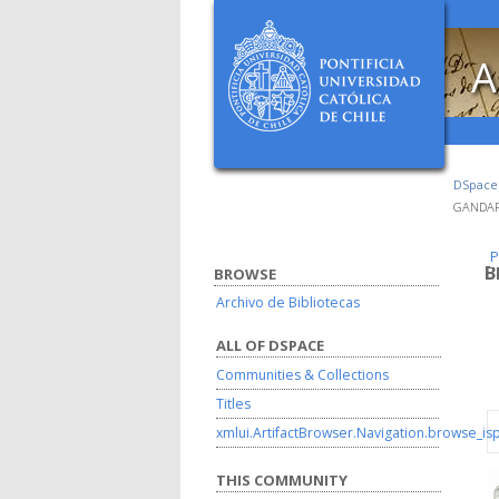
A
DSpac
GANDARI
P
P
B
BROWSE
Archivo de Bibliotecas
ALL OF DSPACE
Communities & Collections
Titles
xmlui.ArtifactBrowser.Navigation.browse_is
THIS COMMUNITY