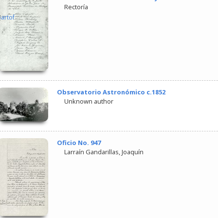
Rectoría
partof
Observatorio Astronómico c.1852
Unknown author
Oficio No. 947
Larraín Gandarillas, Joaquín