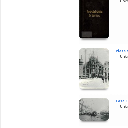
Unk
Plaza 
Unk
Casa C
Unk