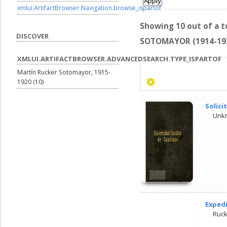
xmlui.ArtifactBrowser.Navigation.browse_ispartof
Showing 10 out of a t
DISCOVER
SOTOMAYOR (1914-1920
XMLUI.ARTIFACTBROWSER.ADVANCEDSEARCH.TYPE_ISPARTOF
Martín Rucker Sotomayor, 1915-
1920 (10)
Solici
Unk
Expedi
Ruck