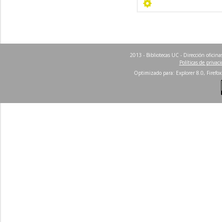
2013 - Bibliotecas UC - Dirección ofici
Políticas de privac
Optimizado para: Explorer 8.0, Firefox