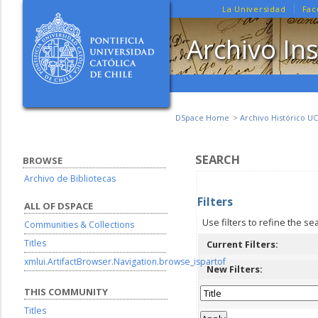
La Universidad
Fac
Archivo Ins
DSpace Home
Archivo Histórico UC
SEARCH
BROWSE
Archivo de Bibliotecas
Filters
ALL OF DSPACE
Use filters to refine the se
Communities & Collections
Titles
Current Filters:
xmlui.ArtifactBrowser.Navigation.browse_ispartof
New Filters:
THIS COMMUNITY
Titles