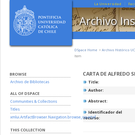
La Universidad
Fac
Archivo Ins
DSpace Home
Archivo Histórico UC
Item
CARTA DE ALFREDO S
BROWSE
Archivo de Bibliotecas
Title:
Author:
ALL OF DSPACE
Abstract:
Communities & Collections
Titles
Identificador del
xmlui.ArtifactBrowser.Navigation.browse_ispartof
recurso:
THIS COLLECTION