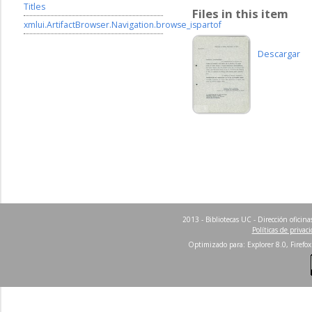
Titles
Files in this item
xmlui.ArtifactBrowser.Navigation.browse_ispartof
Descargar
2013 - Bibliotecas UC - Dirección ofici
Políticas de privac
Optimizado para: Explorer 8.0, Firefox