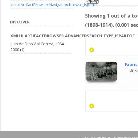
xmlui.ArtifactBrowser.Navigation.browse_ispartof
Showing 1 out of a t
DISCOVER
(1898-1914). (0.001 se
XMLUI.ARTIFACTBROWSER.ADVANCEDSEARCH.TYPE_ISPARTOF
Juan de Dios Vial Correa, 1984-
2000 (1)
Fabric
Unk