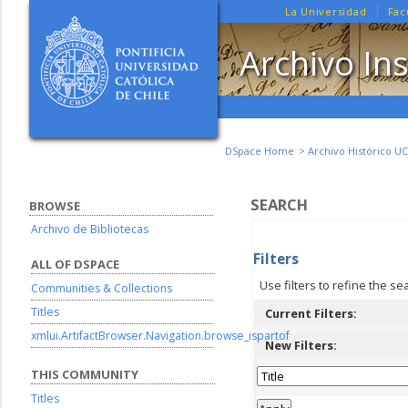
La Universidad
Fac
Archivo Ins
DSpace Home
Archivo Histórico UC
SEARCH
BROWSE
Archivo de Bibliotecas
Filters
ALL OF DSPACE
Use filters to refine the se
Communities & Collections
Titles
Current Filters:
xmlui.ArtifactBrowser.Navigation.browse_ispartof
New Filters:
THIS COMMUNITY
Titles