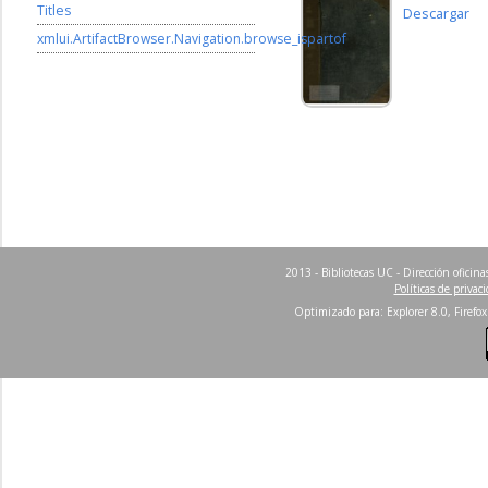
Titles
Descargar
xmlui.ArtifactBrowser.Navigation.browse_ispartof
2013 - Bibliotecas UC - Dirección ofici
Políticas de privac
Optimizado para: Explorer 8.0, Firefox