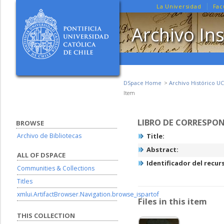
La Universidad
Fac
Archivo Ins
DSpace Home
Archivo Histórico UC
Item
LIBRO DE CORRESPO
BROWSE
Archivo de Bibliotecas
Title:
Abstract:
ALL OF DSPACE
Identificador del recur
Communities & Collections
Titles
xmlui.ArtifactBrowser.Navigation.browse_ispartof
Files in this item
THIS COLLECTION