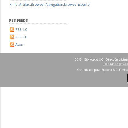
xmlui.ArtifactBrowser.Navigation.browse_ispartof
RSS FEEDS
RSS 1.0
RSS 2.0
Atom
2013 - Bibliotecas UC - Dirección ofici
Políticas de privac
Optimizado para: Explorer 8.0, Firefox