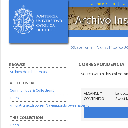
La Universidad
Fac
Archivo Ins
DSpace Home
Archivo Histórico UC
CORRESPONDENCIA
BROWSE
Archivo de Bibliotecas
Search within this collectio
ALL OF DSPACE
Communities & Collections
ALCANCE Y
La doc
Titles
CONTENIDO
Swett 
xmlui.ArtifactBrowser.Navigation.browse_ispartof
THIS COLLECTION
Titles