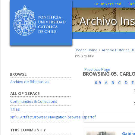
La Universidad
Fac
Archivo Ins
DSpace Home
Archivo Histórico UC
1953) by Title
Previous Page
Previous Page
BROWSING 05. CARLO
BROWSE
Archivo de Bibliotecas
0-9
A
B
C
D
E
ALL OF DSPACE
Communities & Collections
Titles
xmlui.ArtifactBrowser.Navigation.browse_ispartof
THIS COMMUNITY
Gabine