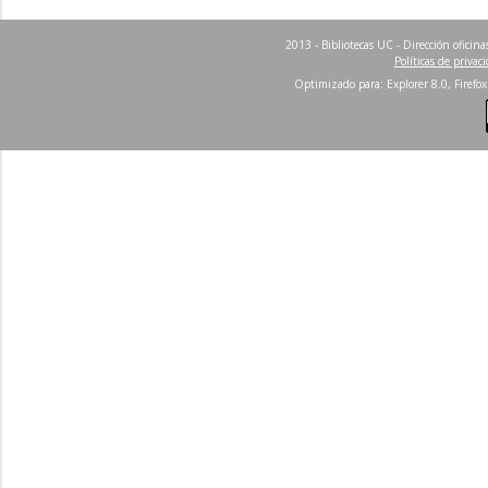
2013 - Bibliotecas UC - Dirección ofici
Políticas de privac
Optimizado para: Explorer 8.0, Firefox