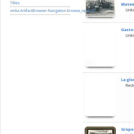
Titles
Matem
Unk
xmlui.ArtifactBrowser.Navigation.browse_ispartof
Gastos
Unk
La glo
Rect
Grupo