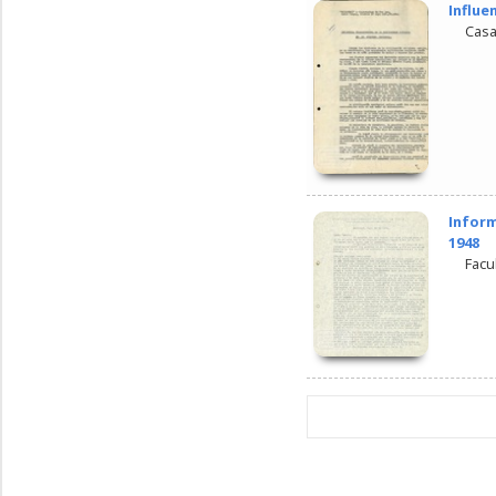
Influe
Casa
Inform
1948
Facu