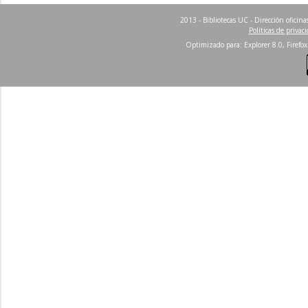
2013 - Bibliotecas UC - Dirección ofici
Políticas de privac
Optimizado para: Explorer 8.0, Firefox