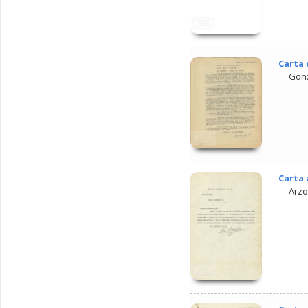
Carta 
Gonz
Carta 
Arzo