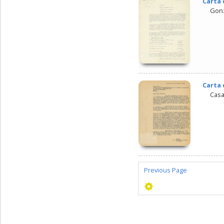
Carta 
Gonz
Carta 
Casa
Previous Page