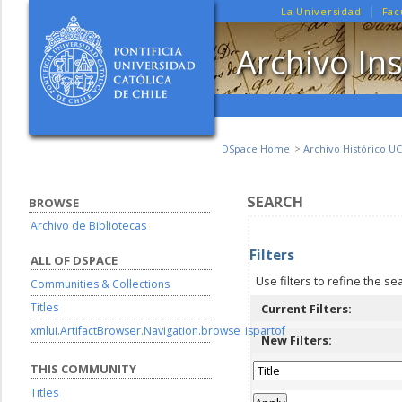
La Universidad
Fac
Archivo Ins
DSpace Home
Archivo Histórico UC
SEARCH
BROWSE
Archivo de Bibliotecas
Filters
ALL OF DSPACE
Use filters to refine the se
Communities & Collections
Titles
Current Filters:
xmlui.ArtifactBrowser.Navigation.browse_ispartof
New Filters:
THIS COMMUNITY
Titles