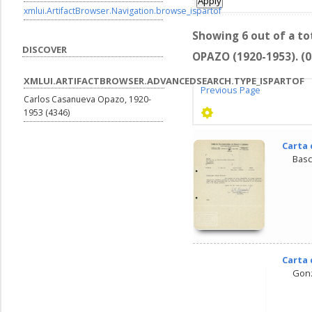
xmlui.ArtifactBrowser.Navigation.browse_ispartof
Showing 6 out of a t
DISCOVER
OPAZO (1920-1953). (0
XMLUI.ARTIFACTBROWSER.ADVANCEDSEARCH.TYPE_ISPARTOF
Previous Page
Carlos Casanueva Opazo, 1920-
1953 (4346)
Carta 
Basc
Carta 
Gonz