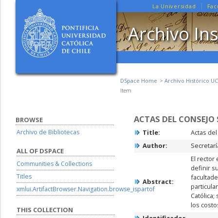
La Universidad
Fac
Archivo Ins
DSpace Home
Archivo Histórico UC
Item
ACTAS DEL CONSEJO 
BROWSE
Archivo de Bibliotecas
Title:
Actas de
Author:
Secretar
ALL OF DSPACE
El rector
Communities & Collections
definir s
Titles
facultade
Abstract:
particula
xmlui.ArtifactBrowser.Navigation.browse_ispartof
Católica;
los cost
THIS COLLECTION