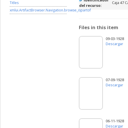
Identificador
Caja 47 C
Titles
del recurso:
xmlui.ArtifactBrowser.Navigation.browse_ispartof
Files in this item
09-03-1928
Descargar
07-09-1928
Descargar
06-11-1928
Descargar