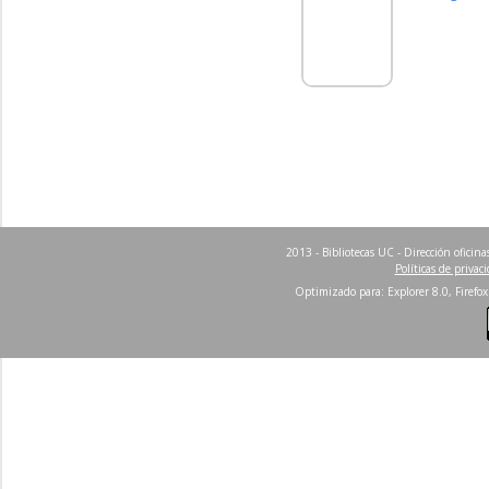
2013 - Bibliotecas UC - Dirección ofici
Políticas de privac
Optimizado para: Explorer 8.0, Firefox