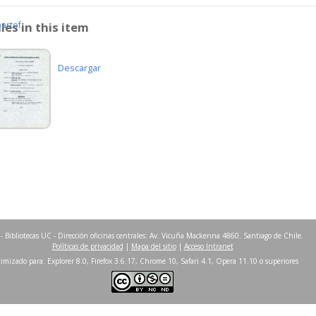
partof
iles in this item
Descargar
- Bibliotecas UC - Dirección oficinas centrales: Av. Vicuña Mackenna 4860. Santiago de Chile.
Políticas de privacidad
|
Mapa del sitio
|
Acceso Intranet
imizado para: Explorer 8.0, Firefox 3.6.17, Chrome 10, Safari 4.1, Opera 11.10 o superiores