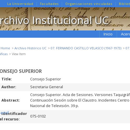
La Universidad
Facultades
Organizaciones vinculadas
Biblio
rchivo Institucional UC
Inicio
Acer
e Home
Archivo Histórico UC
07. FERNANDO CASTILLO VELASCO (1967-1973)
07
áficas
View Item
ONSEJO SUPERIOR
Title:
Consejo Superior
Author:
Secretaria General
Consejo Superior. Acta de Sesiones. Versiones Taquigráfic
Abstract:
Continuación Sesión sobre El Claustro. Incidentes Centro
Nacional de Televisión. 39 p.
partof
Identificador
07S-0102
el recurso: