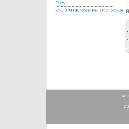
Titles
xmlui.ArtifactBrowser.Navigation.browse_is
F
2013 
Opt