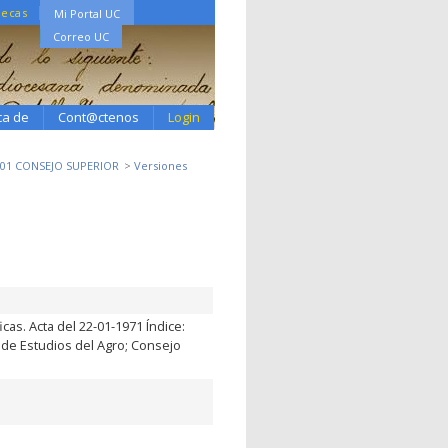
tecas
Mi Portal UC
Correo UC
ca de
Cont@ctenos
Login
.01 CONSEJO SUPERIOR
Versiones
as. Acta del 22-01-1971 Índice:
 de Estudios del Agro; Consejo