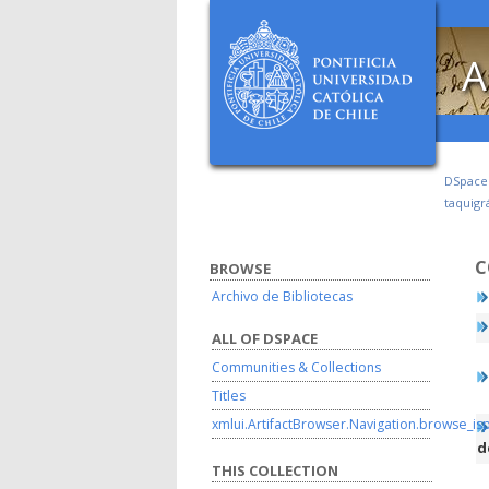
A
DSpac
taquigr
C
BROWSE
Archivo de Bibliotecas
ALL OF DSPACE
Communities & Collections
Titles
xmlui.ArtifactBrowser.Navigation.browse_is
d
THIS COLLECTION