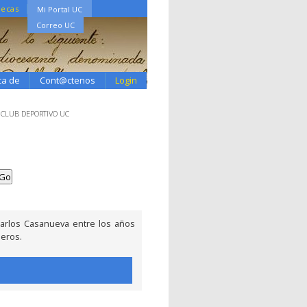
tecas
Mi Portal UC
Correo UC
ca de
Cont@ctenos
Login
 CLUB DEPORTIVO UC
arlos Casanueva entre los años
ieros.