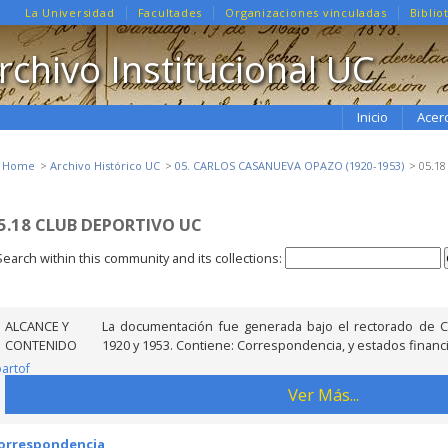
La Universidad
Facultades
Organizaciones vinculadas
Biblio
rchivo Institucional UC
Inicio
Acer
e Home
Archivo Histórico UC
05. CARLOS CASANUEVA OPAZO (1920-1953)
05.18
5.18 CLUB DEPORTIVO UC
Search within this community and its collections:
ALCANCE Y
La documentación fue generada bajo el rectorado de C
CONTENIDO
1920 y 1953. Contiene: Correspondencia, y estados financ
partof
Ver Más...
orrespondencia