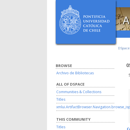
A
DSpac
0
BROWSE
Archivo de Bibliotecas
ALL OF DSPACE
Communities & Collections
Titles
xmlui.ArtifactBrowser.Navigation.browse_is
THIS COMMUNITY
Titles
C