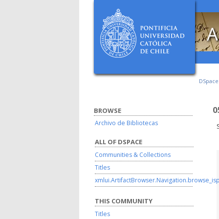
A
DSpac
0
BROWSE
Archivo de Bibliotecas
ALL OF DSPACE
Communities & Collections
Titles
xmlui.ArtifactBrowser.Navigation.browse_is
THIS COMMUNITY
Titles