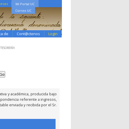
tecas
Mi Portal UC
Correo UC
ca de
Cont@ctenos
Login
 TESORERÍA
iva y académica, producida bajo
spondencia referente a ingresos,
able enviada y recibida por el Sr.