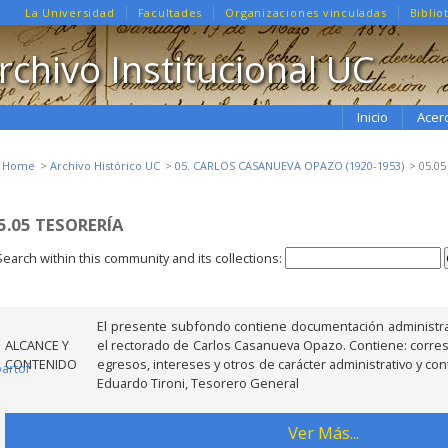
La Universidad
Facultades
Organizaciones vinculadas
Biblio
rchivo Institucional UC
Inicio
Acer
e Home
Archivo Histórico UC
05. CARLOS CASANUEVA OPAZO (1920-1953)
05.05
5.05 TESORERÍA
Search within this community and its collections:
El presente subfondo contiene documentación administrat
ALCANCE Y
el rectorado de Carlos Casanueva Opazo. Contiene: corre
CONTENIDO
egresos, intereses y otros de carácter administrativo y cont
partof
Eduardo Tironi, Tesorero General
Ver Más...