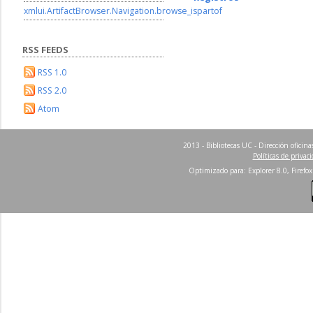
xmlui.ArtifactBrowser.Navigation.browse_ispartof
RSS FEEDS
RSS 1.0
RSS 2.0
Atom
2013 - Bibliotecas UC - Dirección ofici
Políticas de privac
Optimizado para: Explorer 8.0, Firefox