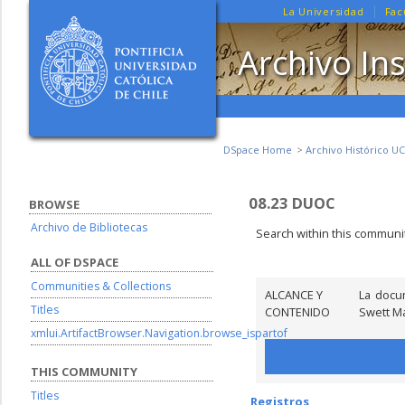
La Universidad
Fac
Archivo Ins
DSpace Home
Archivo Histórico UC
08.23 DUOC
BROWSE
Archivo de Bibliotecas
Search within this communit
ALL OF DSPACE
Communities & Collections
ALCANCE Y
La docu
Titles
CONTENIDO
Swett Ma
xmlui.ArtifactBrowser.Navigation.browse_ispartof
THIS COMMUNITY
Titles
Registros